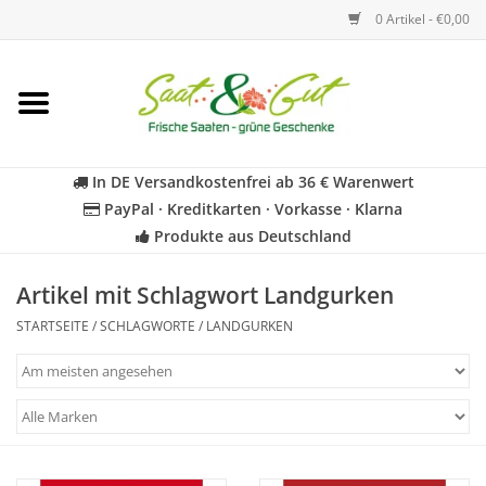
0 Artikel - €0,00
Startseite
Blumen
In DE Versandkostenfrei ab 36 € Warenwert
PayPal · Kreditkarten · Vorkasse · Klarna
Gemüse
Produkte aus Deutschland
Kräuter
Artikel mit Schlagwort Landgurken
STARTSEITE
/
SCHLAGWORTE
/
LANDGURKEN
BIO
Für Kinder
Geschenkideen