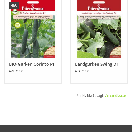
NEU
Katalog
BIO-Gurken Corinto F1
Landgurken Swing D1
€4,39
€3,29
*
*
* Inkl. MwSt. zzgl.
Versandkosten