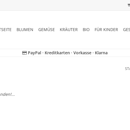
TSEITE
BLUMEN
GEMÜSE
KRÄUTER
BIO
FÜR KINDER
GE
PayPal · Kreditkarten · Vorkasse · Klarna
ST
nden!...