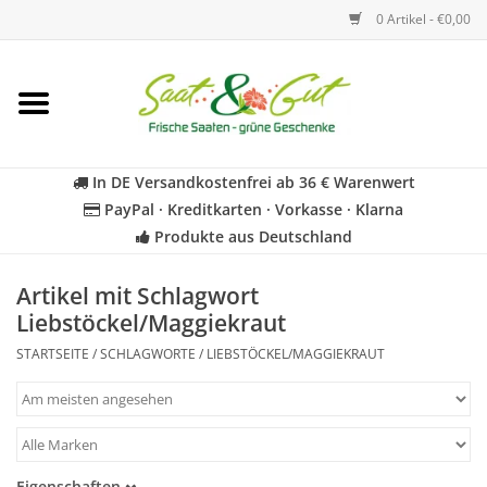
0 Artikel - €0,00
Startseite
Blumen
In DE Versandkostenfrei ab 36 € Warenwert
PayPal · Kreditkarten · Vorkasse · Klarna
Gemüse
Produkte aus Deutschland
Kräuter
Artikel mit Schlagwort
Liebstöckel/Maggiekraut
BIO
STARTSEITE
/
SCHLAGWORTE
/
LIEBSTÖCKEL/MAGGIEKRAUT
Für Kinder
Geschenkideen
Eigenschaften