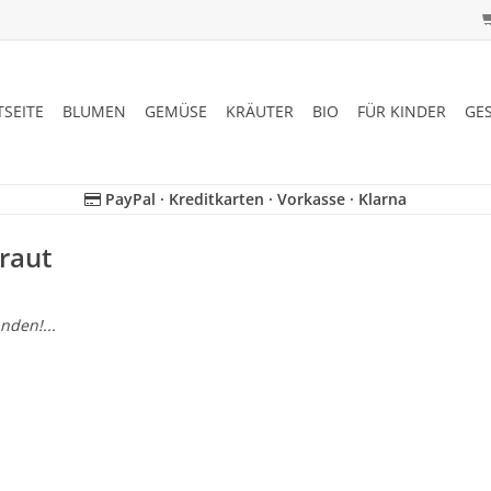
TSEITE
BLUMEN
GEMÜSE
KRÄUTER
BIO
FÜR KINDER
GE
PayPal · Kreditkarten · Vorkasse · Klarna
kraut
nden!...