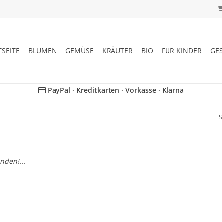
TSEITE
BLUMEN
GEMÜSE
KRÄUTER
BIO
FÜR KINDER
GE
PayPal · Kreditkarten · Vorkasse · Klarna
S
nden!...