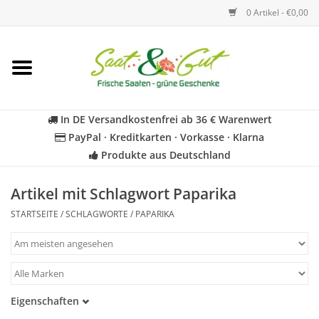
0 Artikel - €0,00
Startseite
Blumen
In DE Versandkostenfrei ab 36 € Warenwert
PayPal · Kreditkarten · Vorkasse · Klarna
Gemüse
Produkte aus Deutschland
Kräuter
Artikel mit Schlagwort Paparika
STARTSEITE
/
SCHLAGWORTE
/
PAPARIKA
BIO
Für Kinder
Eigenschaften
Geschenkideen
Samenfest