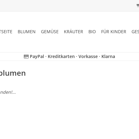
TSEITE
BLUMEN
GEMÜSE
KRÄUTER
BIO
FÜR KINDER
GE
PayPal · Kreditkarten · Vorkasse · Klarna
rblumen
nden!...