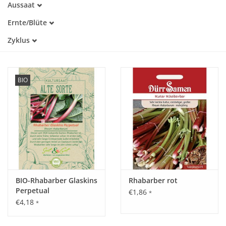
Aussaat
Alte Sorte
März
Warmkeimer
Katalog
Ernte/Blüte
April
Lichtkeimer
April
Mai
Zyklus
Mai
Juni
Einjährig
Juni
September
Mehrjährig
BIO
BIO-Rhabarber Glaskins
Rhabarber rot
Perpetual
€1,86
*
€4,18
*