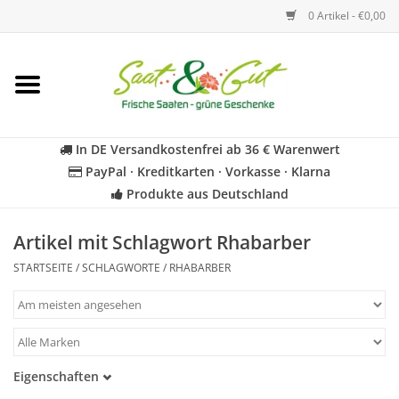
0 Artikel - €0,00
Startseite
Blumen
In DE Versandkostenfrei ab 36 € Warenwert
PayPal · Kreditkarten · Vorkasse · Klarna
Gemüse
Produkte aus Deutschland
Kräuter
Artikel mit Schlagwort Rhabarber
STARTSEITE
/
SCHLAGWORTE
/
RHABARBER
BIO
Für Kinder
Eigenschaften
Geschenkideen
Samenfest