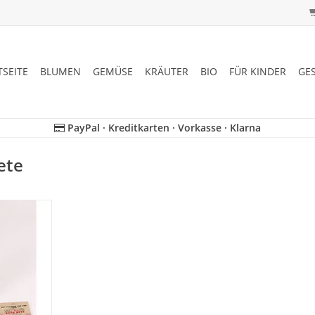
TSEITE
BLUMEN
GEMÜSE
KRÄUTER
BIO
FÜR KINDER
GE
PayPal · Kreditkarten · Vorkasse · Klarna
ete
Box! Lassen
derschönen
tem Gemüse-
erzaubern.
nnenblume.
NZUFÜGEN