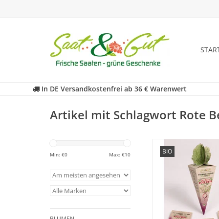
STAR
In DE Versandkostenfrei ab 36 € Warenwert
Artikel mit Schlagwort Rote B
BIO Saatgut in toller 
BIO
Sie sich von der wun
Min: €
0
Max: €
10
Schachtel mit belieb
und Blumensaatgut v
Mit Rote Bete u. So
ZUM WARENKORB HI
BLUMEN