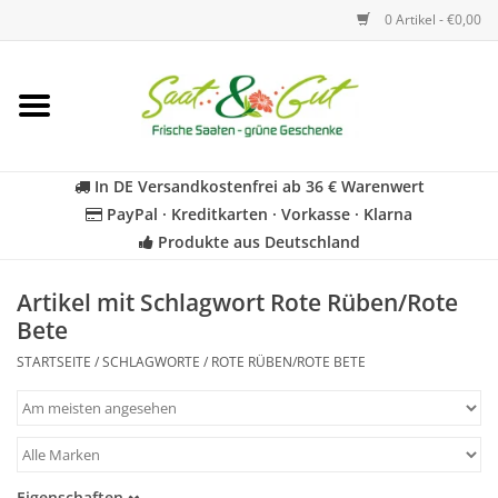
0 Artikel - €0,00
Startseite
Blumen
In DE Versandkostenfrei ab 36 € Warenwert
PayPal · Kreditkarten · Vorkasse · Klarna
Gemüse
Produkte aus Deutschland
Kräuter
Artikel mit Schlagwort Rote Rüben/Rote
Bete
BIO
STARTSEITE
/
SCHLAGWORTE
/
ROTE RÜBEN/ROTE BETE
Für Kinder
Geschenkideen
Eigenschaften