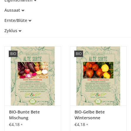
Samenfest
Aussaat
Katalog
Alte Sorte
März
Warmkeimer
Ernte/Blüte
April
Dunkelkeimer
Mai
Mai
Zyklus
Juni
Juni
Einjährig
Juli
Juli
August
August
September
September
BIO
BIO
Oktober
November
BIO-Bunte Bete
BIO-Gelbe Bete
Mischung
Wintersonne
€4,18
€4,18
*
*