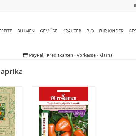
TSEITE
BLUMEN
GEMÜSE
KRÄUTER
BIO
FÜR KINDER
GE
PayPal · Kreditkarten · Vorkasse · Klarna
paprika
n seltenen,
Topf-Snackpaprika Hamik ist ein
wieder, der
orangefarbener, äußerst
geraten ist!
wohlschmeckender
reichtragender Topfpaprika.
NZUFÜGEN
Bestens zur Kultur in Kübeln und
Töpfen auf Balkon und Terrasse
geeignet.
ZUM WARENKORB HINZUFÜGEN