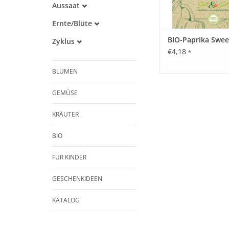
Aussaat
Alte Sorte
Februar
Warmkeimer
Ernte/Blüte
März
Dunkelkeimer
Juli
April
BIO-Paprika Sweet
Zyklus
August
Mai
€4,18
Einjährig
*
September
Oktober
BLUMEN
GEMÜSE
KRÄUTER
BIO
FÜR KINDER
GESCHENKIDEEN
KATALOG