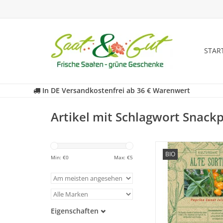
STAR
In DE Versandkostenfrei ab 36 € Warenwert
Artikel mit Schlagwort Snack
Entdecken Sie unsere
BIO
historischen Paprika 
Min: €
0
Max: €
5
fast in Vergessenheit 
ZUM WARENKORB HI
Eigenschaften
Samenfest