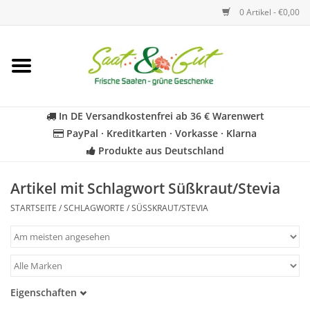
0 Artikel - €0,00
Startseite
Blumen
In DE Versandkostenfrei ab 36 € Warenwert
PayPal · Kreditkarten · Vorkasse · Klarna
Gemüse
Produkte aus Deutschland
Kräuter
Artikel mit Schlagwort Süßkraut/Stevia
STARTSEITE
/
SCHLAGWORTE
/
SÜSSKRAUT/STEVIA
BIO
Für Kinder
Eigenschaften
Geschenkideen
Samenfest