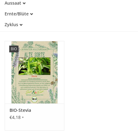
Aussaat
Alte Sorte
März
Warmkeimer
Katalog
Ernte/Blüte
April
Lichtkeimer
Mai
Mai
Zyklus
Juni
Einjährig
Juli
August
September
BIO
BIO-Stevia
€4,18
*