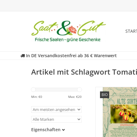
STAR
In DE Versandkostenfrei ab 36 € Warenwert
Artikel mit Schlagwort Tomati
Entdecken Sie unser
BIO
historische Tomate w
Min: €
0
Max: €
20
fast in Vergessenheit 
ZUM WARENKORB HI
Eigenschaften
Samenfest