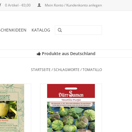
0 Artikel - €0,00
Mein Konto / Kundenkonto anlegen
SCHENKIDEEN
KATALOG
Produkte aus Deutschland
STARTSEITE
/
SCHLAGWORTE
/
TOMATILLO
unsere seltene,
Tomatillo Purple ist eine sehr
salis wieder, die
interessante, ca. 150-200cm hohe
nheit geraten ist!
Solitärpflanze. Die
purpurfarbenen Früchte haben
RB HINZUFÜGEN
ein säuerlich-würziges Aroma und
sind sehr vitaminreich.
ZUM WARENKORB HINZUFÜGEN