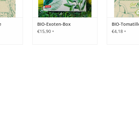
e
BIO-Exoten-Box
BIO-Tomatill
€15,90
€4,18
*
*