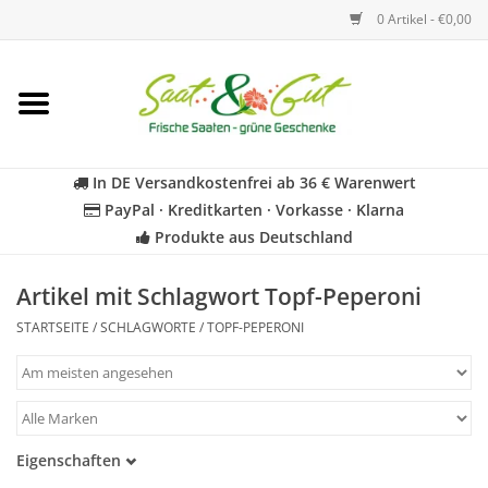
0 Artikel - €0,00
Startseite
Blumen
In DE Versandkostenfrei ab 36 € Warenwert
PayPal · Kreditkarten · Vorkasse · Klarna
Gemüse
Produkte aus Deutschland
Kräuter
Artikel mit Schlagwort Topf-Peperoni
STARTSEITE
/
SCHLAGWORTE
/
TOPF-PEPERONI
BIO
Für Kinder
Eigenschaften
Geschenkideen
Samenfest