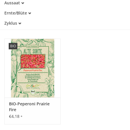
Aussaat
Alte Sorte
Februar
Trockenheitstolerant
Katalog
Ernte/Blüte
März
Warmkeimer
August
April
Zyklus
Dunkelkeimer
September
Mai
Einjährig
Oktober
Juni
BIO
BIO-Peperoni Prairie
Fire
€4,18
*