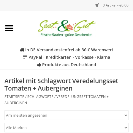
0 Artikel - €0,00
Startseite
Blumen
In DE Versandkostenfrei ab 36 € Warenwert
PayPal · Kreditkarten · Vorkasse · Klarna
Gemüse
Produkte aus Deutschland
Kräuter
Artikel mit Schlagwort Veredelungsset
Tomaten + Auberginen
BIO
STARTSEITE
/
SCHLAGWORTE
/
VEREDELUNGSSET TOMATEN +
AUBERGINEN
Für Kinder
Geschenkideen