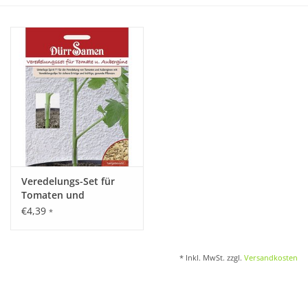
Katalog
Veredelungs-Set für
Tomaten und
Auberginen
€4,39
*
* Inkl. MwSt. zzgl.
Versandkosten