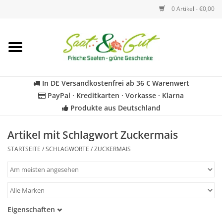
0 Artikel - €0,00
Startseite
Blumen
In DE Versandkostenfrei ab 36 € Warenwert
PayPal · Kreditkarten · Vorkasse · Klarna
Gemüse
Produkte aus Deutschland
Kräuter
Artikel mit Schlagwort Zuckermais
STARTSEITE
/
SCHLAGWORTE
/
ZUCKERMAIS
BIO
Für Kinder
Eigenschaften
Geschenkideen
Samenfest