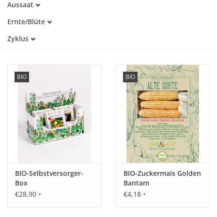
Aussaat
Alte Sorte
April
Trockenheitstolerant
Katalog
Ernte/Blüte
Mai
Warmkeimer
Juli
Juni
Zyklus
Dunkelkeimer
August
Einjährig
September
Oktober
BIO
BIO
BIO-Selbstversorger-
BIO-Zuckermais Golden
Box
Bantam
€28,90
€4,18
*
*