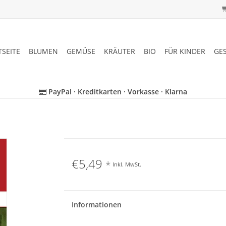
TSEITE
BLUMEN
GEMÜSE
KRÄUTER
BIO
FÜR KINDER
GE
PayPal · Kreditkarten · Vorkasse · Klarna
€5,49
*
Inkl. MwSt.
Informationen