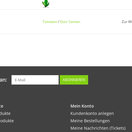
Keimung:
Keimung ab 18°C nach ca. 8–10 Tagen, optimal
Tomaten
/
Dürr Samen
Zur W
kleine Töpfe pikieren und bei ca. 16–20 weiter
Kultur:
Ab Mitte Mai ins Freiland an ein Stützgerüst
Nachtfröste acht geben. Reihenabstand 80 cm
an:
ABONNIEREN
Standort:
te
Möglichst sonnig und warm, windgeschützt. T
Mein Konto
odukte
gleichmäßig feuchter Boden. Mittel– Starkze
Kundenkonto anlegen
rodukte
Meine Bestellungen
Meine Nachrichten (Tickets)
Ernte / Blüte: