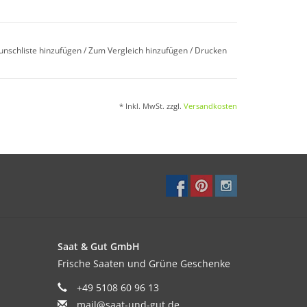
 20–22°C. Wenn das Keimblatt sichtbar ist, in
unschliste hinzufügen
/
Zum Vergleich hinzufügen
/
Drucken
kultivieren.
* Inkl. MwSt. zzgl.
Versandkosten
/Stab pflanzen. Vorher abhärten und auf
, in der Reihe 50cm.
iefgründiger, gelockerter, humoser und
Saat & Gut GmbH
hrer, regelmäßige Düngergabe.
Frische Saaten und Grüne Geschenke
+49 5108 60 96 13
mail@saat-und-gut.de