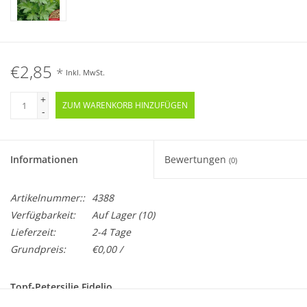
€2,85
*
Inkl. MwSt.
+
ZUM WARENKORB HINZUFÜGEN
-
Informationen
Bewertungen
(0)
Artikelnummer::
4388
Verfügbarkeit:
Auf Lager
(10)
Lieferzeit:
2-4 Tage
Grundpreis:
€0,00 /
Topf-Petersilie Fidelio
Petroselinum crispum