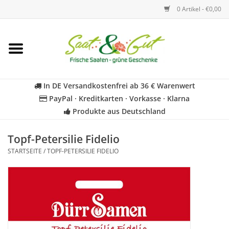
0 Artikel - €0,00
Startseite
Blumen
In DE Versandkostenfrei ab 36 € Warenwert
PayPal · Kreditkarten · Vorkasse · Klarna
Gemüse
Produkte aus Deutschland
Kräuter
Topf-Petersilie Fidelio
STARTSEITE
/
TOPF-PETERSILIE FIDELIO
BIO
Für Kinder
Geschenkideen