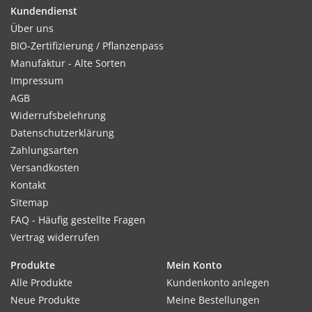
Kundendienst
Über uns
BIO-Zertifizierung / Pflanzenpass
Kultur:
Manufaktur - Alte Sorten
Reihenabstand 20–30 cm, in der Reihe 4–5 cm. Den Boden
Impressum
nun nicht mehr zu feucht halten, sonst faulen Wurzeln und
AGB
Blätter werden gelb.
Widerrufsbelehrung
Datenschutzerklärung
Zahlungsarten
Versandkosten
Standort:
Kontakt
An der Saatstelle sollte der Boden vorher tiefgründig
Sitemap
gelockert werden, um spätere Staunässe zu verhindern,
FAQ - Häufig gestellte Fragen
ansonsten anspruchslos.
Vertrag widerrufen
Produkte
Mein Konto
Ernte / Blüte:
Alle Produkte
Kundenkonto anlegen
Ernte ca. 50–70 Tage nach der Aussaat. Im Winter Ernte aus
Neue Produkte
Meine Bestellungen
Pflanzschalen, oder Blumenkästen nach rechtzeitiger Aussaat