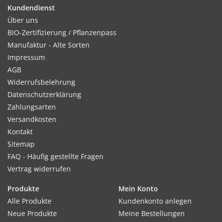
Pferdemist empfehlenswert.
Kundendienst
Über uns
BIO-Zertifizierung / Pflanzenpass
Manufaktur - Alte Sorten
Kultur:
Impressum
Reihenabstand ca. 100cm, in der Reihe 30 cm. Pro Pflanzloch
AGB
4 Samenkörner, bei Vorzucht in Töpfen 2 Körner pro Topf.
Widerrufsbelehrung
Datenschutzerklärung
Zahlungsarten
Versandkosten
Standort:
Kontakt
Gurken benötigen möglichst warmen, humosen, lockeren
Sitemap
Boden, eine gute Nährstoffversorgung und sehr viel Wasser.
FAQ - Häufig gestellte Fragen
Sonnig bis halbschattig und windgeschützt.
Vertrag widerrufen
Produkte
Mein Konto
Ernte / Blüte:
Alle Produkte
Kundenkonto anlegen
Ernte ca. 80 Tage nach der Aussaat. Erste Früchte früh
Neue Produkte
Meine Bestellungen
abernten, damit die Pfl anze nicht ihre ganze Kraft in die