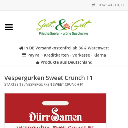
0 Artikel - €0,00
Startseite
Blumen
In DE Versandkostenfrei ab 36 € Warenwert
PayPal · Kreditkarten · Vorkasse · Klarna
Gemüse
Produkte aus Deutschland
Kräuter
Vespergurken Sweet Crunch F1
STARTSEITE
/
VESPERGURKEN SWEET CRUNCH F1
BIO
Für Kinder
Geschenkideen