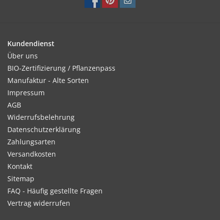
Kultur:
Kundendienst
Bildet 20cm hohe polsterartige Stauden. Pflanzung im
Über uns
Abstand von 20cm.
BIO-Zertifizierung / Pflanzenpass
Manufaktur - Alte Sorten
Impressum
AGB
Standort:
Widerrufsbelehrung
Schattig, humoser und lockerer Boden. Schwachzehrer.
Datenschutzerklärung
Zahlungsarten
Versandkosten
Ernte / Blüte:
Kontakt
Das Kraut vor und während der Blüte im April oder Mai.
Sitemap
FAQ - Häufig gestellte Fragen
Vertrag widerrufen
Verwendung: