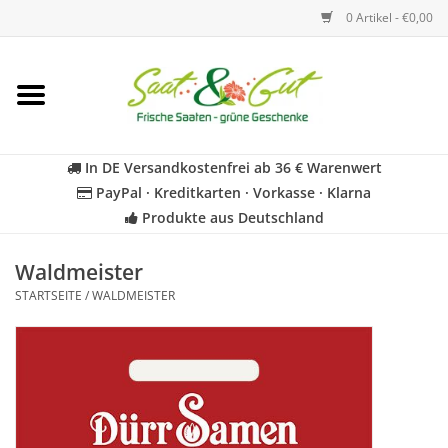
0 Artikel - €0,00
Startseite
Blumen
In DE Versandkostenfrei ab 36 € Warenwert
PayPal · Kreditkarten · Vorkasse · Klarna
Gemüse
Produkte aus Deutschland
Kräuter
Waldmeister
STARTSEITE
/
WALDMEISTER
BIO
Für Kinder
Geschenkideen