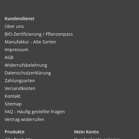
Kultur:
Pikieren und nach Mitte Mai auspflanzen, vorher abhärten.
Kundendienst
Über uns
BIO-Zertifizierung / Pflanzenpass
Standort:
Manufaktur - Alte Sorten
Sonniger Stand, gute Wasserversorgung und nährstoffreicher
Impressum
Boden vorteilhaft.
AGB
Widerrufsbelehrung
Datenschutzerklärung
Ernte / Blüte:
Zahlungsarten
Ab August - Oktober
Versandkosten
Kontakt
Sitemap
FAQ - Häufig gestellte Fragen
Verwendung:
Vertrag widerrufen
Zur Gruppenbepflanzung oder Solitär.
Produkte
Mein Konto
Tipp: