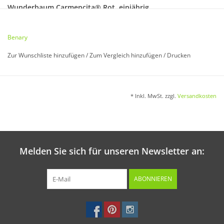
Wunderbaum Carmencita® Rot, einjährig
Ricinus communis
Benary
Dekorative Schmuckpflanze. Einjährig. 150 cm.
Zur Wunschliste hinzufügen
/
Zum Vergleich hinzufügen
/
Drucken
Aussaat:
* Inkl. MwSt. zzgl.
Versandkosten
Von Februar bis April in Töpfe oder Schalen. Aussaat nicht zu
nass halten. Vorsicht: Samen sind giftig.
Melden Sie sich für unseren Newsletter an:
Keimung:
Bei ca. 20 °C in 14 - 20 Tagen.
ABONNIEREN