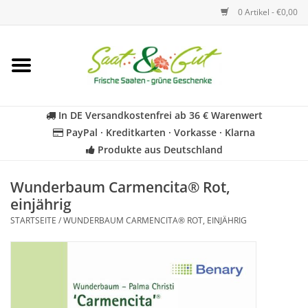
0 Artikel - €0,00
Startseite
Blumen
In DE Versandkostenfrei ab 36 € Warenwert
PayPal · Kreditkarten · Vorkasse · Klarna
Gemüse
Produkte aus Deutschland
Kräuter
Wunderbaum Carmencita® Rot,
einjährig
STARTSEITE
/
WUNDERBAUM CARMENCITA® ROT, EINJÄHRIG
BIO
Für Kinder
Geschenkideen