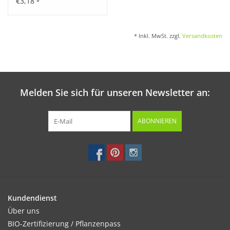
€3,18
*
Kultur:
* Inkl. MwSt. zzgl.
Versandkosten
Reihenabstand ca. 3m, in der Reihe 0,5–1m. Pro Pflanzstelle
3–4 Samenkörner auslegen.
Melden Sie sich für unseren Newsletter an:
Standort:
Sonnige bis halbschattige, geschützte Lage. Frostempfi ndlich.
ABONNIEREN
Nahrhafte, warme und humusreiche Böden.
Ernte / Blüte:
Ernte ca. 80 Tage nach der Aussaat. Erste Früchte früh
abernten, damit die Pflanze Kraft für weitere Früchte hat.
Kundendienst
Über uns
BIO-Zertifizierung / Pflanzenpass