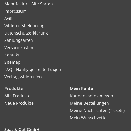
Manufaktur - Alte Sorten
Verwendung:
Impressum
Früchte sind sehr dekorativ und gut zum Basteln geeignet.
AGB
Auch zum Beranken von Spalieren, Lauben und Zäunen.
Widerrufsbelehrung
Datenschutzerklärung
Tipp:
Zahlungsarten
Im Jungpflanzenstadium vor Schnecken schützen. Früchte für
Versandkosten
bessere Haltbarkeit mit einem 5cm langen Stiel ernten.
Kontakt
Sitemap
FAQ - Häufig gestellte Fragen
Inhalt:
Vertrag widerrufen
15 Korn
Produkte
Mein Konto
Alle Produkte
Kundenkonto anlegen
Neue Produkte
Meine Bestellungen
Meine Nachrichten (Tickets)
Mein Wunschzettel
Saat & Gut GmbH