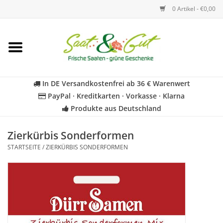
0 Artikel - €0,00
Startseite
Blumen
In DE Versandkostenfrei ab 36 € Warenwert
PayPal · Kreditkarten · Vorkasse · Klarna
Gemüse
Produkte aus Deutschland
Kräuter
Zierkürbis Sonderformen
STARTSEITE
/
ZIERKÜRBIS SONDERFORMEN
BIO
Für Kinder
Geschenkideen