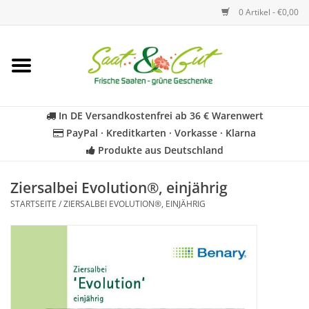
0 Artikel - €0,00
Startseite
Blumen
In DE Versandkostenfrei ab 36 € Warenwert
PayPal · Kreditkarten · Vorkasse · Klarna
Gemüse
Produkte aus Deutschland
Kräuter
Ziersalbei Evolution®, einjährig
STARTSEITE
/
ZIERSALBEI EVOLUTION®, EINJÄHRIG
BIO
Für Kinder
Geschenkideen