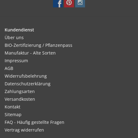
Kultur:
Abhärten und ab Mitte Mai auspflanzen. Regelmäßig
Kundendienst
nachdüngen.
Über uns
BIO-Zertifizierung / Pflanzenpass
Manufaktur - Alte Sorten
Impressum
Standort:
AGB
Warmer Standort empfehlenswert.
Widerrufsbelehrung
Datenschutzerklärung
Zahlungsarten
Ernte / Blüte:
Versandkosten
Ab Juli - Oktober
Kontakt
Sitemap
FAQ - Häufig gestellte Fragen
Vertrag widerrufen
Verwendung: