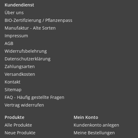
Kundendienst
Über uns
Kultur:
BIO-Zertifizierung / Pflanzenpass
Reihenabstand ca. 3m, in der Reihe 0,5–1,0m. Pro Pflanzstelle
Manufaktur - Alte Sorten
3–4 Samenkörner auslegen, bei Vorzucht 2–3 Körner pro Topf,
Impressum
die stärkste Pflanze übriglassen.
AGB
Widerrufsbelehrung
Datenschutzerklärung
Zahlungsarten
Standort:
Versandkosten
Sonnige bis halbschattige, geschützte Lage. Frostempfindlich.
Kontakt
Bevorzugt nahrhafte, warme und humusreiche Böden. Hoher
Sitemap
Wasserbedarf.
FAQ - Häufig gestellte Fragen
Vertrag widerrufen
Ernte / Blüte:
Produkte
Mein Konto
Ernte ca. 80 Tage nach der Aussaat. Erste Früchte früh
Alle Produkte
Kundenkonto anlegen
abernten, damit die Pfl anze nicht ihre ganze Kraft in die
Neue Produkte
Meine Bestellungen
ersten Früchte steckt und genügend weitere bildet.