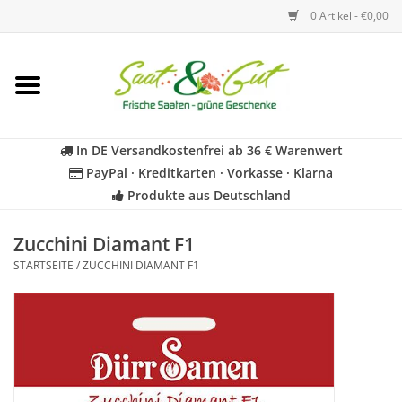
0 Artikel - €0,00
Startseite
Blumen
In DE Versandkostenfrei ab 36 € Warenwert
PayPal · Kreditkarten · Vorkasse · Klarna
Gemüse
Produkte aus Deutschland
Kräuter
Zucchini Diamant F1
STARTSEITE
/
ZUCCHINI DIAMANT F1
BIO
Für Kinder
Geschenkideen