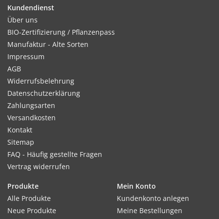
Kundendienst
Über uns
Kultur:
BIO-Zertifizierung / Pflanzenpass
Reihenabstand 30-40cm, in der Reihe 3–4cm oder 10–12
Manufaktur - Alte Sorten
Samen pro lfd Meter. Feltham First ist selbstragend und kann
Impressum
ohne Rankhilfe kultiviert werden.
AGB
Widerrufsbelehrung
Datenschutzerklärung
Zahlungsarten
Standort:
Versandkosten
Sonnige, warme Lage. Keine Stickstoffdüngung und Stallmist,
Kontakt
Erbsen sind Schwachzehrer. Eine normale Grunddüngung bei
Sitemap
der Bodenvorbereitung reicht aus.
FAQ - Häufig gestellte Fragen
Vertrag widerrufen
Ernte / Blüte:
Produkte
Mein Konto
Erste Ernte ca. 12–14 Wochen nach der Aussaat. Nach dem
Alle Produkte
Kundenkonto anlegen
Pflücken sofort verarbeiten, nach 2–3 Tagen bilden sie Zucker
Neue Produkte
Meine Bestellungen
zu Stärke um und werden bitter und mehlig.