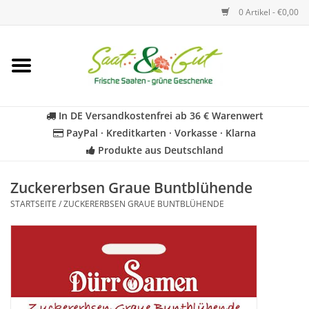
0 Artikel - €0,00
Startseite
Blumen
In DE Versandkostenfrei ab 36 € Warenwert
PayPal · Kreditkarten · Vorkasse · Klarna
Gemüse
Produkte aus Deutschland
Kräuter
Zuckererbsen Graue Buntblühende
STARTSEITE
/
ZUCKERERBSEN GRAUE BUNTBLÜHENDE
BIO
Für Kinder
Geschenkideen