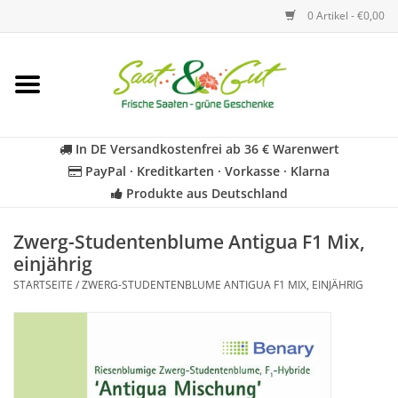
0 Artikel - €0,00
Startseite
Blumen
In DE Versandkostenfrei ab 36 € Warenwert
PayPal · Kreditkarten · Vorkasse · Klarna
Gemüse
Produkte aus Deutschland
Kräuter
Zwerg-Studentenblume Antigua F1 Mix,
einjährig
STARTSEITE
/
ZWERG-STUDENTENBLUME ANTIGUA F1 MIX, EINJÄHRIG
BIO
Für Kinder
Geschenkideen