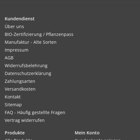
Kultur:
Bei Vorkultur ca. 1 Woche nach Aufgang pikieren, sonst zu
Kundendienst
dicht stehende Sämlinge vereinzeln. Pflanzabstand: 20 x 20
Über uns
cm.
BIO-Zertifizierung / Pflanzenpass
Manufaktur - Alte Sorten
Impressum
AGB
Standort:
Widerrufsbelehrung
Liebt lockeren, durchlässigen Gartenboden und sonnigen
Datenschutzerklärung
Standort.
Zahlungsarten
Versandkosten
Kontakt
Ernte / Blüte:
Sitemap
Ab Juni - Oktober
FAQ - Häufig gestellte Fragen
Vertrag widerrufen
Produkte
Mein Konto
Verwendung: