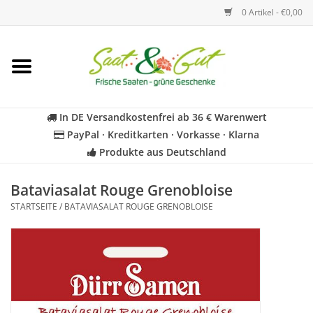
0 Artikel - €0,00
Startseite
Blumen
In DE Versandkostenfrei ab 36 € Warenwert
PayPal · Kreditkarten · Vorkasse · Klarna
Gemüse
Produkte aus Deutschland
Kräuter
Bataviasalat Rouge Grenobloise
STARTSEITE
/
BATAVIASALAT ROUGE GRENOBLOISE
BIO
Für Kinder
Geschenkideen