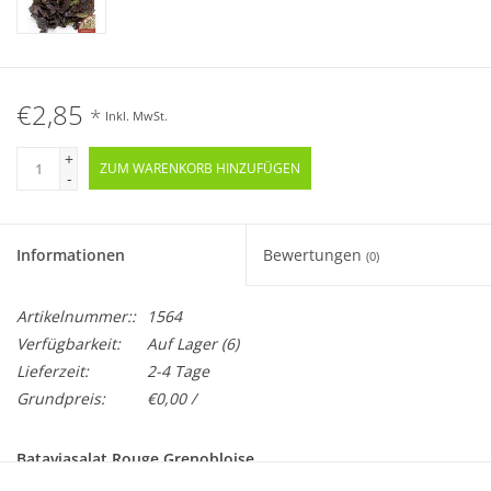
€2,85
*
Inkl. MwSt.
+
ZUM WARENKORB HINZUFÜGEN
-
Informationen
Bewertungen
(0)
Artikelnummer::
1564
Verfügbarkeit:
Auf Lager
(6)
Lieferzeit:
2-4 Tage
Grundpreis:
€0,00 /
Bataviasalat Rouge Grenobloise
Lacuta sativa