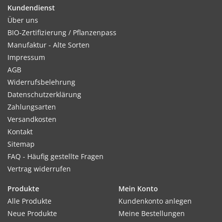
Kundendienst
Über uns
BIO-Zertifizierung / Pflanzenpass
Kultur:
Manufaktur - Alte Sorten
Reihenabstand 30 cm, in der Reihe 30cm. Bei Bedarf nach
Impressum
dem Auflaufen auf Abstand verziehen, Auspflanzung nicht zu
AGB
tief.
Widerrufsbelehrung
Datenschutzerklärung
Zahlungsarten
Versandkosten
Standort:
Kontakt
Möglichst sonnig. Bevorzugt lockere, humusreiche Böden,
Sitemap
schwere Böden sind ungeeignet. Nur sehr vorsichtig düngen,
FAQ - Häufig gestellte Fragen
Salat ist sehr salzempfindlich.
Vertrag widerrufen
Produkte
Mein Konto
Ernte / Blüte:
Alle Produkte
Kundenkonto anlegen
Ernte sobald sich ein fester Kopf entwickelt hat.
Neue Produkte
Meine Bestellungen
Ernteverfrühung sehr gut durch Abdecken mit Folie/Vlies