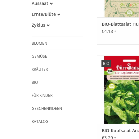
Aussaat
Alte Sorte
Februar
Ernte/Blüte
März
Trockenheitstolerant
Mai
April
BIO-Blattsalat Hu
Zyklus
Warmkeimer
Juni
Mai
€4,18
Lichtkeimer
Einjährig
*
Juli
Juni
August
Juli
BLUMEN
September
August
Oktober
GEMÜSE
BIO-Analena ist e
BIO
bewährte und ausge
KRÄUTER
Kopfsalat-Sorte mi
frischgrünen Köpfen 
BIO
Qualität. Sehr hitzebe
schossfest. Resistent
FÜR KINDER
Salatblattlau
ZUM WARENKORB HI
GESCHENKIDEEN
KATALOG
BIO-Kopfsalat An
€3,29
*