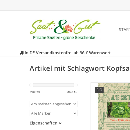
STAR
In DE Versandkostenfrei ab 36 € Warenwert
Artikel mit Schlagwort Kopfsa
Entdecken Sie unsere
BIO
historischen Blattsalat
Min: €
0
Max: €
5
fast in Vergessenheit 
ZUM WARENKORB HI
Eigenschaften
Samenfest