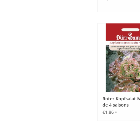
Merveille de quatre sa
sehr schöne, feste
geschlossene, rotblät
in Elitequalität. Sehr
und virentoler
ZUM WARENKORB HI
Roter Kopfsalat M
de 4 saisons
€1,86
*