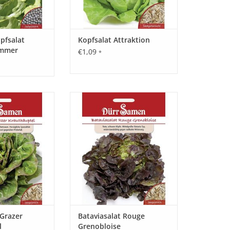
opfsalat
Kopfsalat Attraktion
ommer
€1,09
*
häuptel bildet
Bataviasalat Rouge Grenobloise
Köpfe mit rotem
bildet große, schwere Köpfe in
gliche Spezialität
grünroter Farbe.
ermark. Robust
Widerstandsfähig gegen
Pilzbefall.
nasskalte Witterung. Knackiger
Salat für Freiland und
RB HINZUFÜGEN
Gewächshaus.
ZUM WARENKORB HINZUFÜGEN
 Grazer
Bataviasalat Rouge
l
Grenobloise