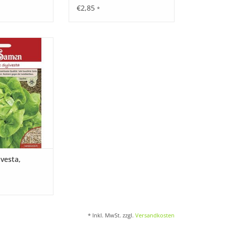
€2,85
*
ne sehr bewährte
nete Kopfsalat-
en, frischgrünen
er Qualität. Sehr
 und schossfest.
 gegen die
attlaus.
RB HINZUFÜGEN
lvesta,
* Inkl. MwSt. zzgl.
Versandkosten