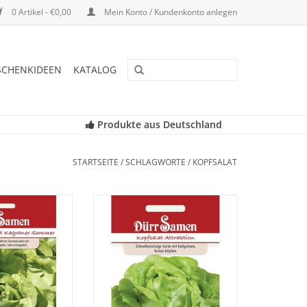
0 Artikel - €0,00
Mein Konto / Kundenkonto anlegen
SCHENKIDEEN
KATALOG
Produkte aus Deutschland
STARTSEITE
/
SCHLAGWORTE
/
KOPFSALAT
er ist ein sehr
Attraktion ist eine
er Sommersalat,
schnellwüchsige und beliebte
 und feste Köpfe
Frühsommersorte mit hellgrünen,
det.
festen Köpfen.
RB HINZUFÜGEN
ZUM WARENKORB HINZUFÜGEN