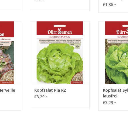
€1,86
*
isons bildet
Pia RZ bildet frischgrüne,
Sylvesta ist ei
 und gut
großfallende Köpfe. Profisorte mit
und ausgezeich
trige Köpfe
besten Resistenzen auch gegen
Sorte mit groß
 ertragreich
die Salatblattlaus. Äußerst
Köpfen von best
ant.
hitzebeständig und schoßfest.
hitzebeständig
Eine ganzjähirige Aussaat ist
Resistent
NZUFÜGEN
möglich.
Salatbl
ZUM WARENKORB HINZUFÜGEN
ZUM WARENKO
erveille
Kopfsalat Pia RZ
Kopfsalat Sy
lausfrei
€3,29
*
€3,29
*