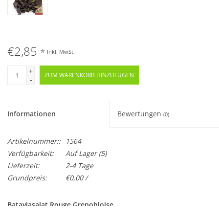
€2,85
*
Inkl. MwSt.
+
ZUM WARENKORB HINZUFÜGEN
-
Informationen
Bewertungen
(0)
Artikelnummer::
1564
Verfügbarkeit:
Auf Lager
(5)
Lieferzeit:
2-4 Tage
Grundpreis:
€0,00 /
Bataviasalat Rouge Grenobloise
Lacuta sativa