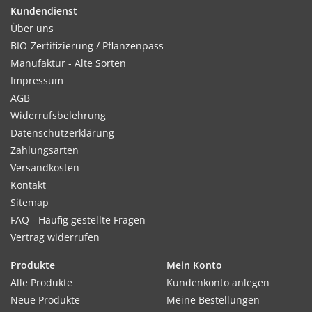
Kundendienst
Über uns
BIO-Zertifizierung / Pflanzenpass
Kultur:
Manufaktur - Alte Sorten
Reihenabstand 30 cm, in der Reihe 30cm. Bei Bedarf nach
Impressum
dem Auflaufen auf Abstand verziehen, Auspflanzung nicht zu
AGB
tief.
Widerrufsbelehrung
Datenschutzerklärung
Zahlungsarten
Versandkosten
Standort:
Kontakt
Möglichst sonnig. Bevorzugt lockere, humusreiche Böden,
Sitemap
schwere Böden sind ungeeignet. Nur sehr vorsichtig düngen,
FAQ - Häufig gestellte Fragen
Salat ist sehr salzempfindlich.
Vertrag widerrufen
Produkte
Mein Konto
Ernte / Blüte:
Alle Produkte
Kundenkonto anlegen
Ernte sobald sich ein fester Kopf entwickelt hat.
Neue Produkte
Meine Bestellungen
Ernteverfrühung sehr gut durch Abdecken mit Folie/Vlies