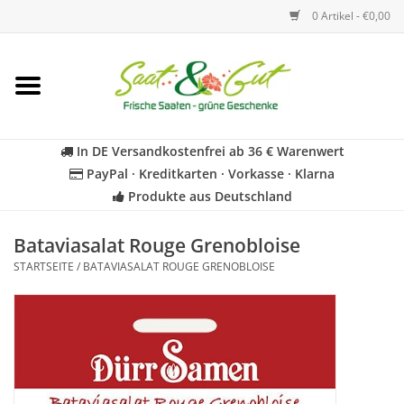
0 Artikel - €0,00
Startseite
Blumen
In DE Versandkostenfrei ab 36 € Warenwert
PayPal · Kreditkarten · Vorkasse · Klarna
Gemüse
Produkte aus Deutschland
Kräuter
Bataviasalat Rouge Grenobloise
STARTSEITE
/
BATAVIASALAT ROUGE GRENOBLOISE
BIO
Für Kinder
Geschenkideen