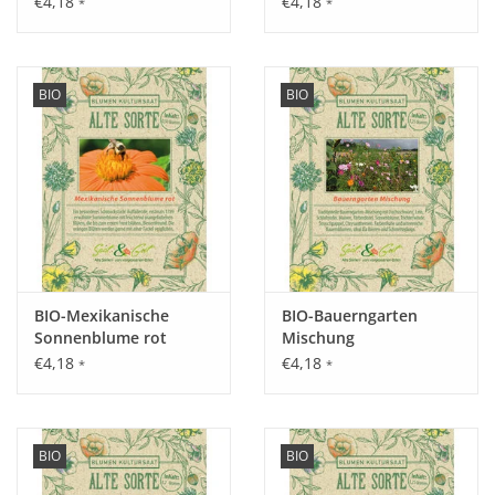
€4,18
€4,18
*
*
Aussaat:
BIO
BIO
Vorzucht innen im März, von April - Mai im Freiland.
Keimung:
Optimale Keimung bei 15 - 18°C, nach ca. 14 - 21 Tagen.
BIO-Mexikanische
BIO-Bauerngarten
Kultur:
Sonnenblume rot
Mischung
€4,18
€4,18
Pflanzabstand 25 cm in der Reihe, 25 cm zwischen den
*
*
Reihen.
Saattiefe: 1 - 2 cm.
BIO
BIO