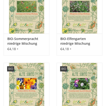
Standort:
Sonnig, leichter, sandiger, trockener und nicht gedüngter
Boden.
Ernte / Blüte:
BIO-Sommerpracht
BIO-Elfengarten
Juli bis Oktober.
niedrige Mischung
niedrige Mischung
€4,18
€4,18
*
*
Verwendung:
Als Schnittblume eine wunderschöne Wahl, aber auch
BIO
BIO
bestäubende Insekten wie unsere Bienen freuen sich.
Tipp:
Auch als Topfpflanze macht die Atlasblume eine gute Figur.