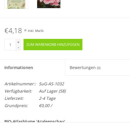
€4,18
*
Inkl. MwSt.
+
ZUM WARENKORB HINZUFÜGEN
-
Informationen
Bewertungen
(0)
Artikelnummer::
SuG-AS-1032
Verfügbarkeit:
Auf Lager
(58)
Lieferzeit:
2-4 Tage
Grundpreis:
€0,00 /
BIO-Atlasblume 'Azaleenschau'
Einjährig · Samenfest