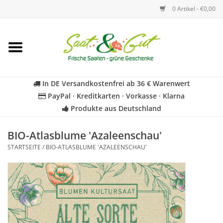
0 Artikel - €0,00
Startseite
Blumen
In DE Versandkostenfrei ab 36 € Warenwert
PayPal · Kreditkarten · Vorkasse · Klarna
Gemüse
Produkte aus Deutschland
Kräuter
BIO-Atlasblume 'Azaleenschau'
STARTSEITE
/
BIO-ATLASBLUME 'AZALEENSCHAU'
BIO
Für Kinder
Geschenkideen