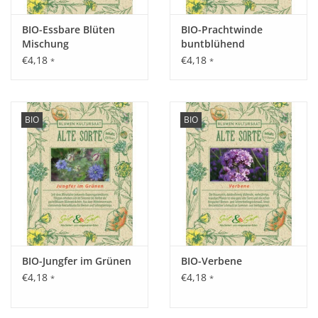
Inhalt:
0,4 g
BIO-Essbare Blüten
BIO-Prachtwinde
Mischung
buntblühend
€4,18
€4,18
*
*
BIO
BIO
BIO-Jungfer im Grünen
BIO-Verbene
€4,18
€4,18
*
*