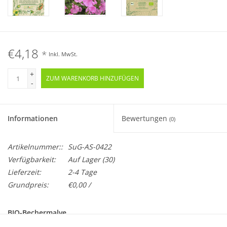
€4,18
*
Inkl. MwSt.
+
ZUM WARENKORB HINZUFÜGEN
-
Informationen
Bewertungen
(0)
Artikelnummer::
SuG-AS-0422
Verfügbarkeit:
Auf Lager
(30)
Lieferzeit:
2-4 Tage
Grundpreis:
€0,00 /
BIO-Bechermalve
Einjährig · Samenfest