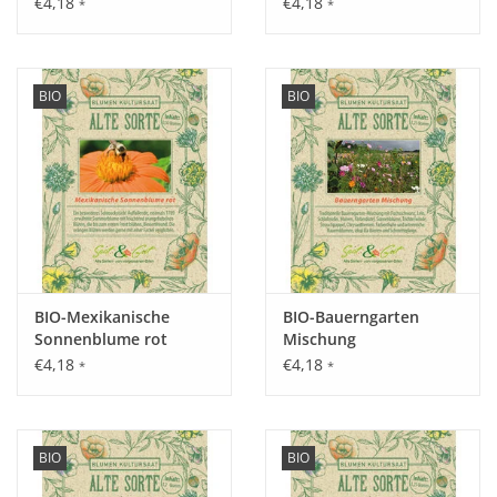
€4,18
€4,18
*
*
Hecke.
BIO
BIO
Aussaat:
Im März Vorzucht drinnen oder ab April - Mai breitwürfig
oder in Reihen an Ort und Stelle.
Keimung:
2 – 3 Wochen nach der Aussaat bei einer optimalen
BIO-Mexikanische
BIO-Bauerngarten
Sonnenblume rot
Mischung
Temperatur von 16 – 18 °C.
€4,18
€4,18
*
*
Kultur:
BIO
BIO
Bei Reihenpflanzung Abstand 50 cm, in der Reihe 10 cm.