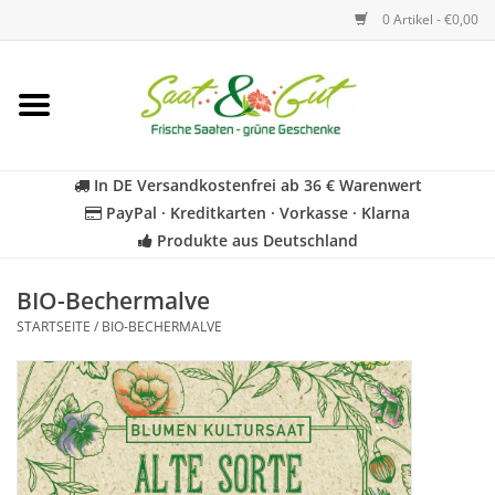
0 Artikel - €0,00
Startseite
Blumen
In DE Versandkostenfrei ab 36 € Warenwert
PayPal · Kreditkarten · Vorkasse · Klarna
Gemüse
Produkte aus Deutschland
Kräuter
BIO-Bechermalve
STARTSEITE
/
BIO-BECHERMALVE
BIO
Für Kinder
Geschenkideen