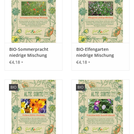
Eventuell später auf Abstand verziehen.
Saattiefe: 1 - 2 cm.
Standort:
Sonnige Lage. Leichtere, gut durchlässige, nicht zu
BIO-Sommerpracht
BIO-Elfengarten
nährstoffreiche Böden. Bei Überdüngung geringe
niedrige Mischung
niedrige Mischung
Blütenbildung.
€4,18
€4,18
*
*
Ernte / Blüte:
Mitte Juni bis September. Oft schneiden, um so mehr
BIO
BIO
Blütenstiele treiben nach.
Verwendung:
Beet- und Rabattenpflanze. Sehr dekorative und auffällige