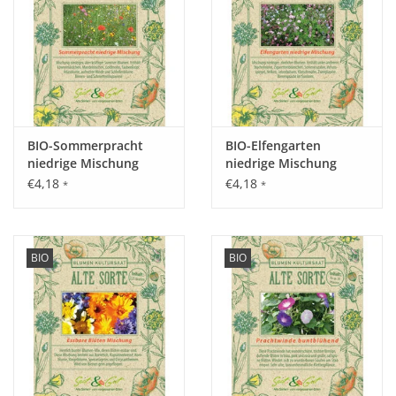
Standort:
Sonnig, kalkneutraler, mäßig feuchter Boden, anspruchslos.
BIO-Sommerpracht
BIO-Elfengarten
Ernte / Blüte:
niedrige Mischung
niedrige Mischung
Juli bis September.
€4,18
€4,18
*
*
Verwendung:
BIO
BIO
Das blühende Kraut wird geschnitten, gehäckselt und
getrocknet. Es wird verwendet als Malventee bei
Erkältungskrankheiten und bei Entzündungen im Magen-,
Darm-, Mund- und Rachenbereich.
Tipp: