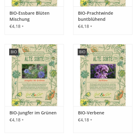
Die Jungpflanzenanzucht ist der Direktaussaat vorzuziehen.
BIO-Essbare Blüten
BIO-Prachtwinde
Mischung
buntblühend
Inhalt:
€4,18
€4,18
*
*
0,5 g
BIO
BIO
BIO-Jungfer im Grünen
BIO-Verbene
€4,18
€4,18
*
*