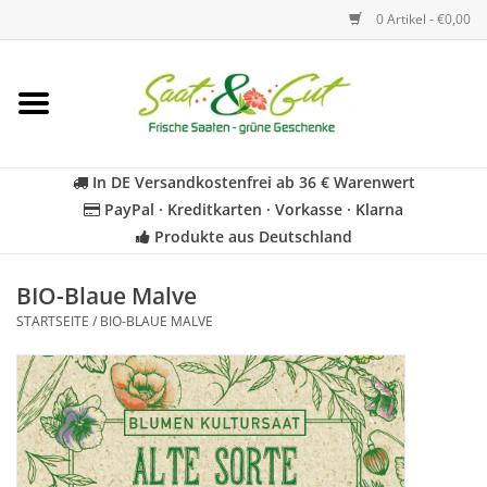
0 Artikel - €0,00
Startseite
Blumen
In DE Versandkostenfrei ab 36 € Warenwert
PayPal · Kreditkarten · Vorkasse · Klarna
Gemüse
Produkte aus Deutschland
Kräuter
BIO-Blaue Malve
STARTSEITE
/
BIO-BLAUE MALVE
BIO
Für Kinder
Geschenkideen