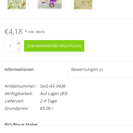
€4,18
*
Inkl. MwSt.
+
ZUM WARENKORB HINZUFÜGEN
-
Informationen
Bewertungen
(0)
Artikelnummer::
SuG-AS-0436
Verfügbarkeit:
Auf Lager
(83)
Lieferzeit:
2-4 Tage
Grundpreis:
€0,00 /
BIO-Blaue Malve
Mehrjährig · Samenfest