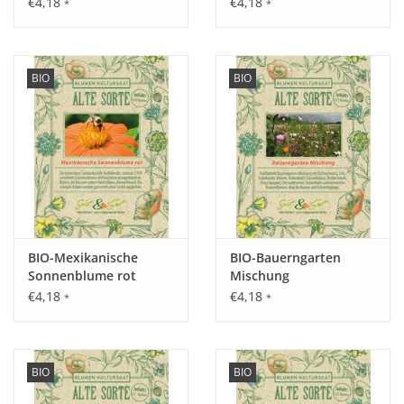
€4,18
€4,18
*
*
BIO
BIO
Aussaat:
Im März Vorzucht drinnen oder ab April - Mai breitwürfig
oder in Reihen an Ort und Stelle.
Keimung:
2 – 3 Wochen nach der Aussaat bei einer optimalen
Temperatur von 16 – 18 °C.
BIO-Mexikanische
BIO-Bauerngarten
Sonnenblume rot
Mischung
€4,18
€4,18
*
*
Kultur:
Abstand 60 x 40 cm, die Pflanze benötigt eine Stütze.
BIO
BIO
Saattiefe: 1 - 2 cm.