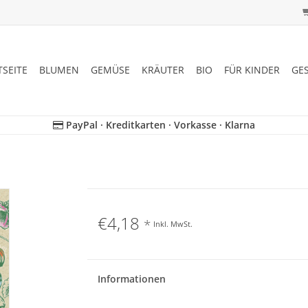
TSEITE
BLUMEN
GEMÜSE
KRÄUTER
BIO
FÜR KINDER
GE
PayPal · Kreditkarten · Vorkasse · Klarna
€4,18
*
Inkl. MwSt.
Informationen