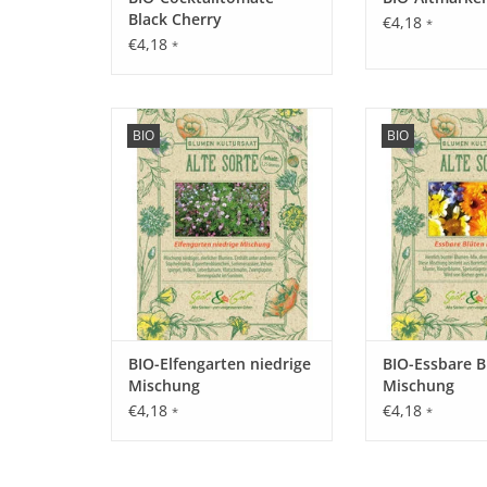
Black Cherry
€4,18
*
€4,18
*
Erleben Sie unsere Elfengarten
Erleben Sie un
BIO
BIO
Mischung mit seltenen,
Blüten Mischung 
historischen Blumen wieder, die
historischen Blum
fast in Vergessenheit geraten
fast in Vergesse
sind!
sind
ZUM WARENKORB HINZUFÜGEN
ZUM WARENKORB
BIO-Elfengarten niedrige
BIO-Essbare B
Mischung
Mischung
€4,18
€4,18
*
*