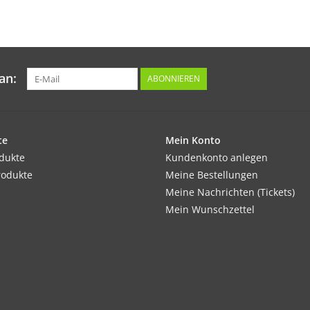
Tipp:
Die ausgereiften Samen können im Herbst g
werden. Wenn man die Samenstände stehen läs
an:
ABONNIEREN
Inhalt:
0,5 g
te
Mein Konto
odukte
Kundenkonto anlegen
rodukte
Meine Bestellungen
Meine Nachrichten (Tickets)
Mein Wunschzettel