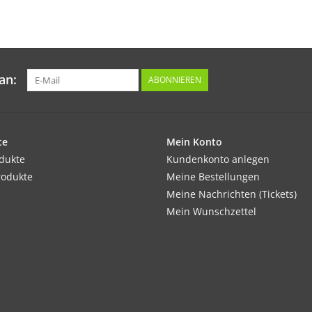
Insekten.
Tipp:
Vor jedem Gießen den Boden immer erst nah
an:
ABONNIEREN
zugeben.
Inhalt:
te
Mein Konto
0,2 g
odukte
Kundenkonto anlegen
rodukte
Meine Bestellungen
Meine Nachrichten (Tickets)
Mein Wunschzettel