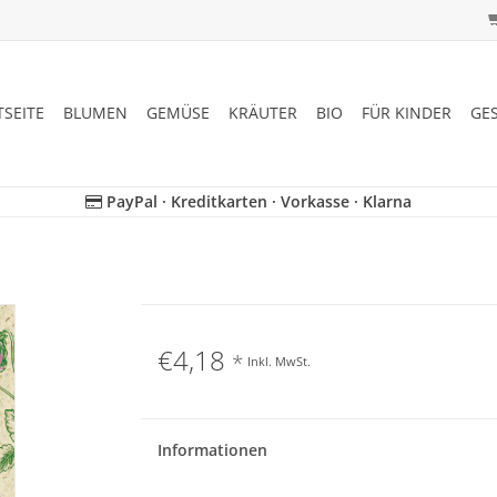
TSEITE
BLUMEN
GEMÜSE
KRÄUTER
BIO
FÜR KINDER
GE
PayPal · Kreditkarten · Vorkasse · Klarna
€4,18
*
Inkl. MwSt.
Informationen