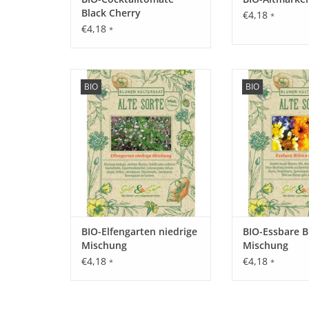
Black Cherry
€4,18
*
€4,18
*
Erleben Sie unsere Elfengarten
Erleben Sie un
BIO
BIO
Mischung mit seltenen,
Blüten Mischung 
historischen Blumen wieder, die
historischen Blum
fast in Vergessenheit geraten
fast in Vergesse
sind!
sind
ZUM WARENKORB HINZUFÜGEN
ZUM WARENKORB
BIO-Elfengarten niedrige
BIO-Essbare B
Mischung
Mischung
€4,18
€4,18
*
*