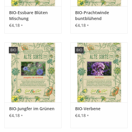
Auch als Blume sehr attraktiv.
BIO-Essbare Blüten
BIO-Prachtwinde
Mischung
buntblühend
Inhalt:
€4,18
€4,18
*
*
1,10 g
BIO
BIO
BIO-Jungfer im Grünen
BIO-Verbene
€4,18
€4,18
*
*