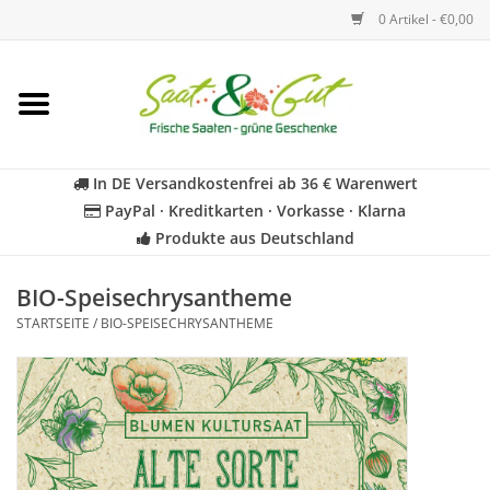
0 Artikel - €0,00
Startseite
Blumen
In DE Versandkostenfrei ab 36 € Warenwert
PayPal · Kreditkarten · Vorkasse · Klarna
Gemüse
Produkte aus Deutschland
Kräuter
BIO-Speisechrysantheme
STARTSEITE
/
BIO-SPEISECHRYSANTHEME
BIO
Für Kinder
Geschenkideen