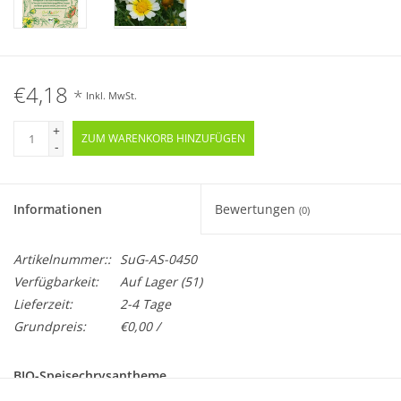
€4,18
*
Inkl. MwSt.
+
ZUM WARENKORB HINZUFÜGEN
-
Informationen
Bewertungen
(0)
Artikelnummer::
SuG-AS-0450
Verfügbarkeit:
Auf Lager
(51)
Lieferzeit:
2-4 Tage
Grundpreis:
€0,00 /
BIO-Speisechrysantheme
Einjährig · Samenfest