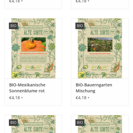
€4,18
€4,18
*
*
BIO
BIO
Aussaat:
Entweder ab April drinnen vorziehen oder ab Mitte Mai - Juni
direkt im Freiland.
Keimung:
Optimale Temperatur zur Keimung: 18 - 22 °C.
BIO-Mexikanische
BIO-Bauerngarten
Sonnenblume rot
Mischung
€4,18
€4,18
*
*
Kultur:
Pflanzabstand 15 x 15 cm.
BIO
BIO
Saattiefe: Lichtkeimer, Saatgut nur andrücken.