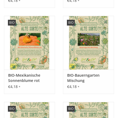
€4,18
€4,18
*
*
BIO
BIO
Aussaat:
Mitte April - Juli im Freiland, Samen ggf. über Nacht in Wasser
einweichen, vermehrt sich sehr einfach durch selbst Aussaat.
Keimung:
Rasche Keimung bei 15 - 20°C.
BIO-Mexikanische
BIO-Bauerngarten
Sonnenblume rot
Mischung
€4,18
€4,18
*
*
Kultur:
Pflanzabstand ca. 30 cm, ca. 8 Pflanzen pro 1m².
BIO
BIO
Saattiefe: Lichtkeimer, Saatgut nur leicht andrücken.