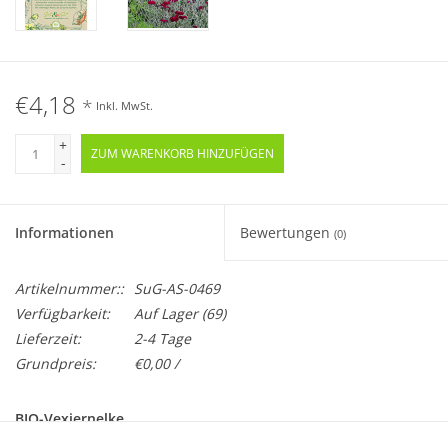
€4,18
*
Inkl. MwSt.
+
ZUM WARENKORB HINZUFÜGEN
-
Informationen
Bewertungen
(0)
Artikelnummer::
SuG-AS-0469
Verfügbarkeit:
Auf Lager
(69)
Lieferzeit:
2-4 Tage
Grundpreis:
€0,00 /
BIO-Vexiernelke
Zweijährig · Samenfest