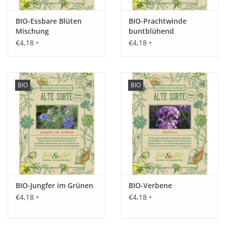
Pflanze sich in Gesellschaft ihresgleichen am wohlsten fühlt
und in Gruppen am besten zur Geltung kommt. Nur bei
BIO-Essbare Blüten
BIO-Prachtwinde
längeren Trockenphasen gießen.
Mischung
buntblühend
€4,18
€4,18
*
*
Inhalt:
0,125 g
BIO
BIO
BIO-Jungfer im Grünen
BIO-Verbene
€4,18
€4,18
*
*