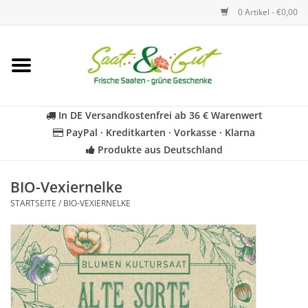
0 Artikel - €0,00
Startseite
Blumen
In DE Versandkostenfrei ab 36 € Warenwert
PayPal · Kreditkarten · Vorkasse · Klarna
Gemüse
Produkte aus Deutschland
Kräuter
BIO-Vexiernelke
STARTSEITE
/
BIO-VEXIERNELKE
BIO
Für Kinder
Geschenkideen