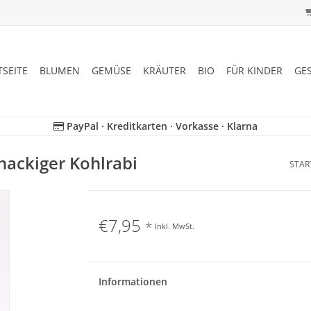
TSEITE
BLUMEN
GEMÜSE
KRÄUTER
BIO
FÜR KINDER
GE
PayPal · Kreditkarten · Vorkasse · Klarna
nackiger Kohlrabi
STAR
€7,95
*
Inkl. MwSt.
Informationen