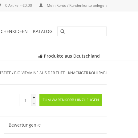
0 Artikel - €0,00
Mein Konto / Kundenkonto anlegen
SCHENKIDEEN
KATALOG
Produkte aus Deutschland
TSEITE
/
BIO-VITAMINE AUS DER TÜTE - KNACKIGER KOHLRABI
+
ZUM WARENKORB HINZUFÜGEN
-
Bewertungen
(0)