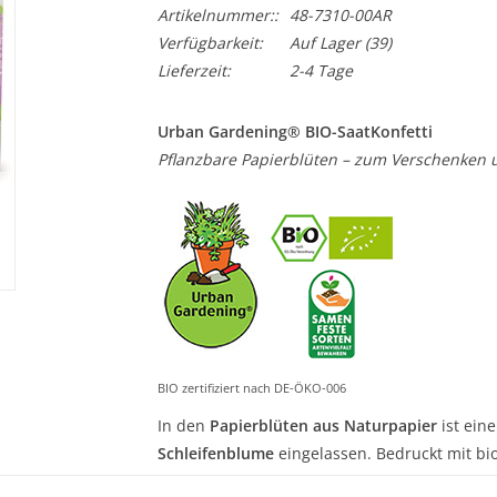
Artikelnummer::
48-7310-00AR
Verfügbarkeit:
Auf Lager
(39)
Lieferzeit:
2-4 Tage
Urban Gardening® BIO-SaatKonfetti
Pflanzbare Papierblüten – zum Verschenken 
BIO zertifiziert nach DE-ÖKO-006
In den
Papierblüten aus Naturpapier
ist ein
Schleifenblume
eingelassen. Bedruckt mit bi
Konfettiblüten kannst du z. B. als
Tischdeko
v