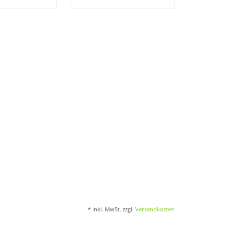
und Dekorieren. Auch für Terrassen- und
aus Naturpapier, darin eingelassen ist eine
r im Grün
und
Schleifenblume
.
* Inkl. MwSt. zzgl.
Versandkosten