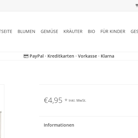
TSEITE
BLUMEN
GEMÜSE
KRÄUTER
BIO
FÜR KINDER
GE
PayPal · Kreditkarten · Vorkasse · Klarna
€4,95
*
Inkl. MwSt.
Informationen