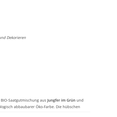
und Dekorieren
e BIO-Saatgutmischung aus
Jungfer im Grün
und
ologisch abbaubarer Öko-Farbe. Die hübschen
erwenden, oder deiner
Oster- und