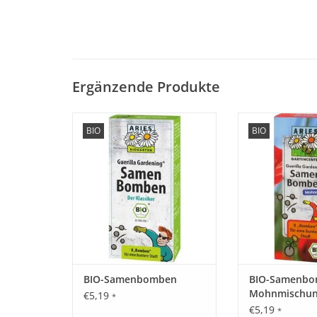
Ergänzende Produkte
Die Samenbomben haben ihren
Die Samenbomben
BIO
BIO
Ursprung im Guerilla
Ursprung im
Gardening®. Die Bewegung des
Gardening®. Die
Guerilla Gardening® ist in den
Guerilla Gardeni
70er Jahren in Manhattan
70er Jahren i
entstanden. Die selbst
entstanden. 
ernannten Gartenpiraten und
ernannten Garte
Untergrundkämpfer hatten sich
Untergrundkämpfe
ursprünglich das Ziel gesetzt, in
ursprünglich das Z
heimli
heim
ZUM WARENKORB HINZUFÜGEN
ZUM WARENKORB
BIO-Samenbomben
BIO-Samenb
Mohnmischu
€5,19
*
€5,19
*