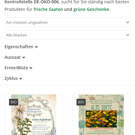
Kontrollstelle DE-ÖKO-006
, sucht für Sie ständig nach besten
Produkten für
frische Saaten
und
grüne Geschenke
.
Katalog
Eigenschaften
Samenfest
Aussaat
Alte Sorte
Januar
Trockenheitstolerant
Ernte/Blüte
Februar
Warmkeimer
Januar
März
Zyklus
Kaltkeimer
Februar
April
Lichtkeimer
Einjährig
März
Mai
Dunkelkeimer
Mehrjährig
April
Juni
Mai
Juli
BIO
BIO
Juni
August
Juli
September
August
Oktober
September
November
Oktober
Dezember