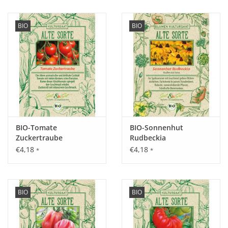
BIO
BIO
BIO-Tomate
BIO-Sonnenhut
Zuckertraube
Rudbeckia
€4,18
€4,18
*
*
BIO
BIO