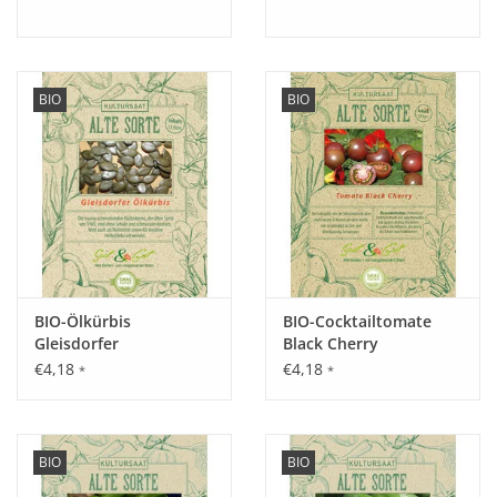
BIO
BIO
BIO-Ölkürbis
BIO-Cocktailtomate
Gleisdorfer
Black Cherry
€4,18
€4,18
*
*
BIO
BIO