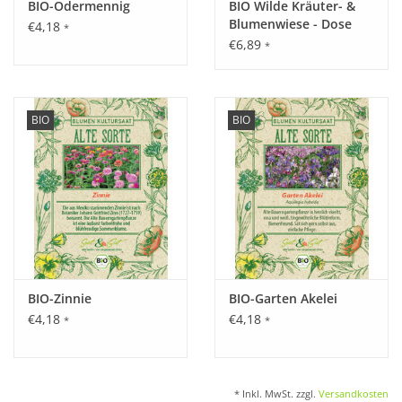
BIO-Odermennig
BIO Wilde Kräuter- &
Blumenwiese - Dose
€4,18
*
€6,89
*
BIO
BIO
BIO-Zinnie
BIO-Garten Akelei
€4,18
€4,18
*
*
* Inkl. MwSt. zzgl.
Versandkosten