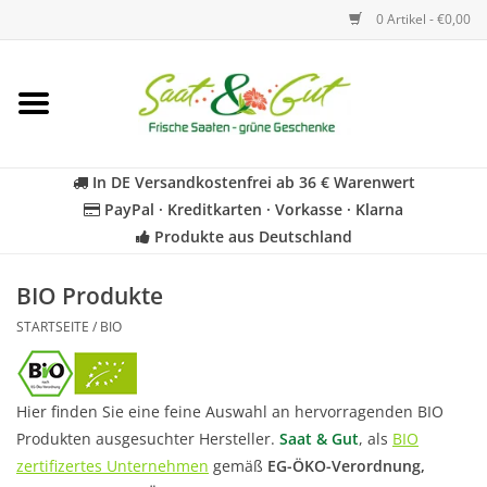
0 Artikel - €0,00
Startseite
Blumen
In DE Versandkostenfrei ab 36 € Warenwert
PayPal · Kreditkarten · Vorkasse · Klarna
Gemüse
Produkte aus Deutschland
Kräuter
BIO Produkte
STARTSEITE
/
BIO
BIO
Für Kinder
Hier finden Sie eine feine Auswahl an hervorragenden BIO
Produkten ausgesuchter Hersteller.
Saat & Gut
, als
BIO
zertifizertes Unternehmen
gemäß
EG-ÖKO-Verordnung,
Geschenkideen