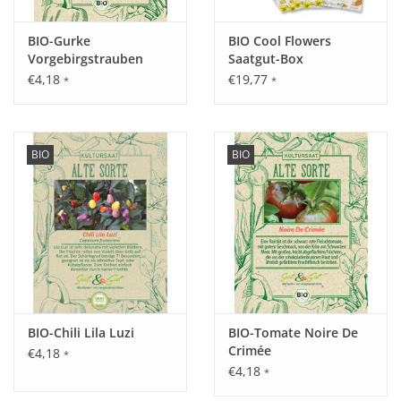
BIO-Gurke
BIO Cool Flowers
Vorgebirgstrauben
Saatgut-Box
€4,18
€19,77
*
*
BIO
BIO
BIO-Chili Lila Luzi
BIO-Tomate Noire De
Crimée
€4,18
*
€4,18
*