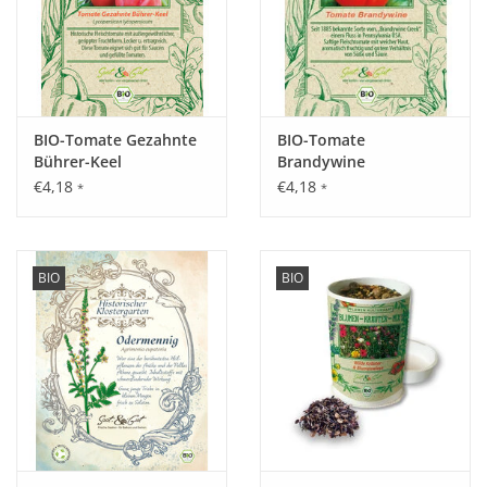
BIO-Tomate Gezahnte
BIO-Tomate
Bührer-Keel
Brandywine
€4,18
€4,18
*
*
BIO
BIO