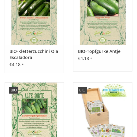
BIO-Kletterzucchini Ola
BIO-Topfgurke Antje
Escaladora
€4,18
*
€4,18
*
BIO
BIO