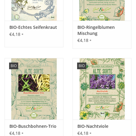
November
Dezember
BIO-Echtes Seifenkraut
BIO-Ringelblumen
Mischung
€4,18
*
€4,18
*
BIO
BIO
BIO-Buschbohnen-Trio
BIO-Nachtviole
€4,18
€4,18
*
*