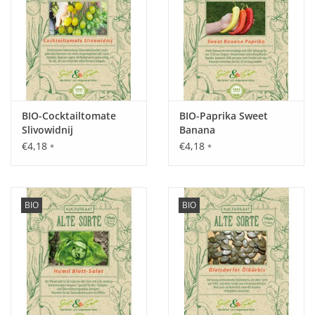
Hoher Wärmebedarf, Freilandanbau aber gedeckter Anbau
sinnvoll. Nährstoffbedarf mittel-hoch. An windigen und gut
nährstoffversorgten Standorten kann ein abstützen der
Pflanze sinnvoll sein.
Ernte / Blüte:
BIO-Cocktailtomate
BIO-Paprika Sweet
Erstreckt sich von Juli - November.
Slivowidnij
Banana
€4,18
€4,18
*
*
Verwendung:
BIO
BIO
Universalgenie in der Küche. Vielseitigste Anwendung. Roh
zum Knabbern oder in Kochtopf, Grill, Pfanne oder Backofen.
Tipp:
Empfohlene Anbaupause - 4 Jahre.