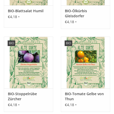
Inhalt:
22 Korn
BIO-Blattsalat Humil
BIO-Ölkürbis
Gleisdorfer
€4,18
*
€4,18
*
BIO
BIO
BIO-Stoppelrübe
BIO-Tomate Gelbe von
Zürcher
Thun
€4,18
€4,18
*
*