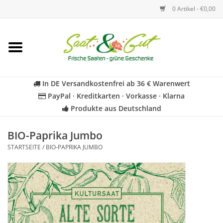
0 Artikel - €0,00
Startseite
Blumen
In DE Versandkostenfrei ab 36 € Warenwert
PayPal · Kreditkarten · Vorkasse · Klarna
Gemüse
Produkte aus Deutschland
Kräuter
BIO-Paprika Jumbo
STARTSEITE
/
BIO-PAPRIKA JUMBO
BIO
Für Kinder
Geschenkideen