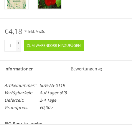
€4,18
*
Inkl. MwSt.
+
ZUM WARENKORB HINZUFÜGEN
-
Informationen
Bewertungen
(0)
Artikelnummer::
SuG-AS-0119
Verfügbarkeit:
Auf Lager
(69)
Lieferzeit:
2-4 Tage
Grundpreis:
€0,00 /
BIO-Paprika Jumbo
Samenfest