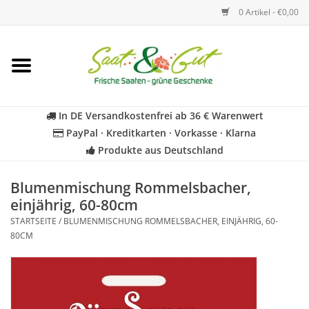
0 Artikel - €0,00
Startseite
Blumen
In DE Versandkostenfrei ab 36 € Warenwert
PayPal · Kreditkarten · Vorkasse · Klarna
Gemüse
Produkte aus Deutschland
Kräuter
Blumenmischung Rommelsbacher,
einjährig, 60-80cm
STARTSEITE
/
BLUMENMISCHUNG ROMMELSBACHER, EINJÄHRIG, 60-
BIO
80CM
Für Kinder
Geschenkideen