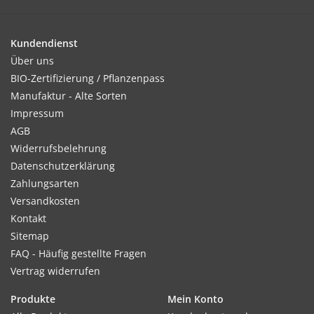
einer optimalen Temperatur von 10–20°C.
Kundendienst
Über uns
Kultur:
BIO-Zertifizierung / Pflanzenpass
Gleichmäßig und breitwürfig ausbringen.
Manufaktur - Alte Sorten
Impressum
AGB
Widerrufsbelehrung
Standort:
Datenschutzerklärung
Sonnig bis halbschattig. Humoser, nährstoffreicher
Zahlungsarten
Gartenboden. Spätere Düngung fördert das Blütenwachstum.
Versandkosten
Kontakt
Sitemap
Ernte / Blüte:
FAQ - Häufig gestellte Fragen
Blütezeit ab Juni. Nacheinander abblühend für eine
Vertrag widerrufen
ganzjährige, schöne Sommerfl or bis zum Frost.
Produkte
Mein Konto