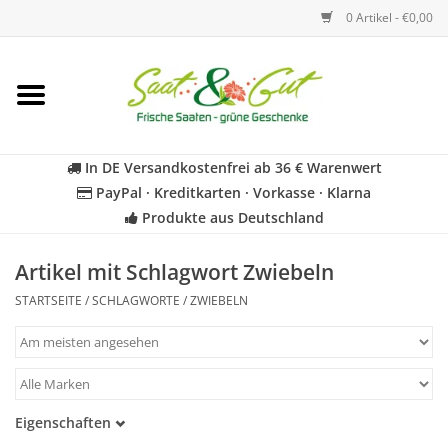
0 Artikel - €0,00
Startseite
Blumen
In DE Versandkostenfrei ab 36 € Warenwert
PayPal · Kreditkarten · Vorkasse · Klarna
Gemüse
Produkte aus Deutschland
Kräuter
Artikel mit Schlagwort Zwiebeln
STARTSEITE
/
SCHLAGWORTE
/
ZWIEBELN
BIO
Für Kinder
Eigenschaften
Geschenkideen
Samenfest