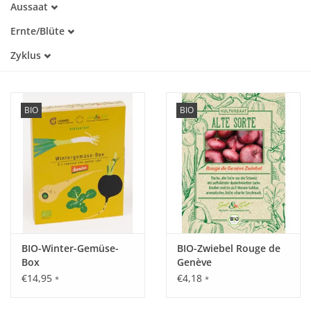
Aussaat
Alte Sorte
Februar
Trockenheitstolerant
Katalog
Ernte/Blüte
März
Warmkeimer
Januar
April
Zyklus
Lichtkeimer
Februar
Mai
Dunkelkeimer
Einjährig
März
Juni
April
Juli
Mai
BIO
BIO
Juli
August
September
Oktober
November
Dezember
BIO-Winter-Gemüse-
BIO-Zwiebel Rouge de
Box
Genève
€14,95
€4,18
*
*