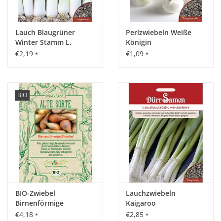
Lauch Blaugrüner
Perlzwiebeln Weiße
Winter Stamm L.
Königin
€2,19
€1,09
*
*
BIO
BIO-Zwiebel
Lauchzwiebeln
Birnenförmige
Kaigaroo
€4,18
€2,85
*
*