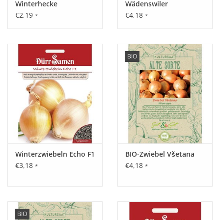
Winterhecke
Wädenswiler
€2,19
€4,18
*
*
BIO
Winterzwiebeln Echo F1
BIO-Zwiebel Všetana
€3,18
€4,18
*
*
BIO