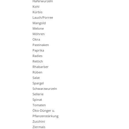
Haferwurzeln
Kohl
Kürbis
Lauch/Porree
Mangold
Melone
Möhren
Okra
Pastinaken
Paprika
Radies
Rettich
Rhabarber
Rüben
Salat
Spargel
Schwarzwurzeln
Sellerie
Spinat
Tomaten
Öko-Dünger u.
Pflanzenstärkung
Zucchini
Ziermais