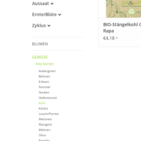
Aussaat
Alte Sorte
Juni
Warmkeimer
Ernte/Blüte
Juli
Dunkelkeimer
August
August
BIO-Stängelkohl 
Zyklus
September
Rapa
Einjährig
Oktober
€4,18
*
November
BLUMEN
GEMÜSE
Alte Sorten
Auberginen
Bohnen
Erbsen
Fenchel
Gurken
Haferwurzel
Kohl
Kürbis
Lauch/Porree
Melonen
Mangold
Möhren
Okra
Paprika