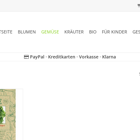
TSEITE
BLUMEN
GEMÜSE
KRÄUTER
BIO
FÜR KINDER
GE
PayPal · Kreditkarten · Vorkasse · Klarna
n seltenen,
ohl wieder,
eit geraten
NZUFÜGEN