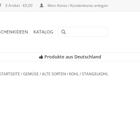
0 Artikel - €0,00
Mein Konto / Kundenkonto anlegen
SCHENKIDEEN
KATALOG
Produkte aus Deutschland
STARTSEITE
/
GEMÜSE
/
ALTE SORTEN
/
KOHL
/
STÄNGELKOHL