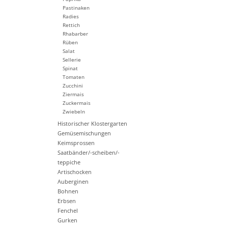
Pastinaken
Radies
Rettich
Rhabarber
Rüben
Salat
Sellerie
Spinat
Tomaten
Zucchini
Ziermais
Zuckermais
Zwiebeln
Historischer Klostergarten
Gemüsemischungen
Keimsprossen
Saatbänder/-scheiben/-
teppiche
Artischocken
Auberginen
Bohnen
Erbsen
Fenchel
Gurken