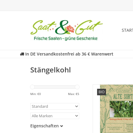
STAR
In DE Versandkostenfrei ab 36 € Warenwert
Stängelkohl
Entdecken Sie unsere
BIO
historischen Stängelk
Min: €
0
Max: €
5
der fast in Vergessenh
ist!
ZUM WARENKORB HI
Eigenschaften
Samenfest