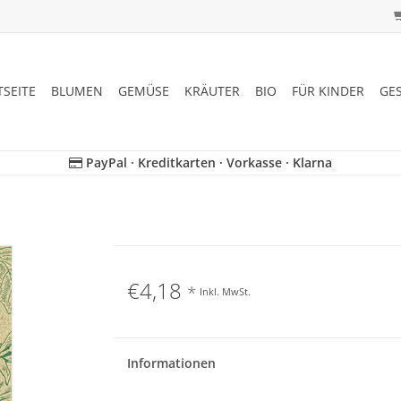
TSEITE
BLUMEN
GEMÜSE
KRÄUTER
BIO
FÜR KINDER
GE
PayPal · Kreditkarten · Vorkasse · Klarna
€4,18
*
Inkl. MwSt.
Informationen