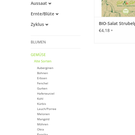
Aussaat
Alte Sorte
Februar
Ernte/Blüte
März
Trockenheitstolerant
April
April
BIO-Salat Strubel
Zyklus
Warmkeimer
Mai
Mai
€4,18
Lichtkeimer
Einjährig
*
Juni
Juni
Juli
Juli
BLUMEN
August
August
September
GEMÜSE
Oktober
Alte Sorten
Auberginen
Bohnen
Erbsen
Fenchel
Gurken
Haferwurzel
Kohl
Kürbis
Lauch/Porree
Melonen
Mangold
Möhren
Okra
Paprika