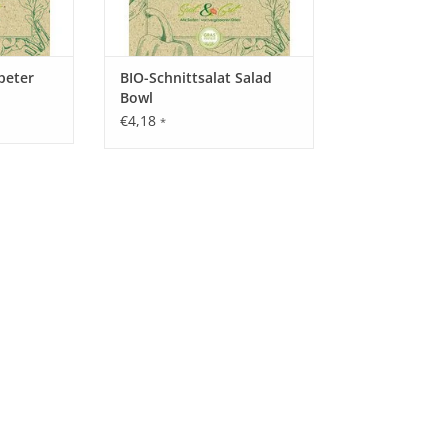
peter
BIO-Schnittsalat Salad
Bowl
€4,18
*