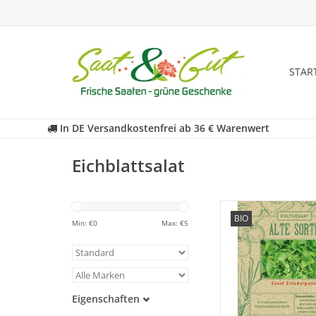
STAR
In DE Versandkostenfrei ab 36 € Warenwert
Eichblattsalat
BIO
Entdecken Sie unsere
Min: €
0
Max: €
5
historischen Eichblatts
der fast in Vergessenh
ist!
ZUM WARENKORB HI
Eigenschaften
Samenfest