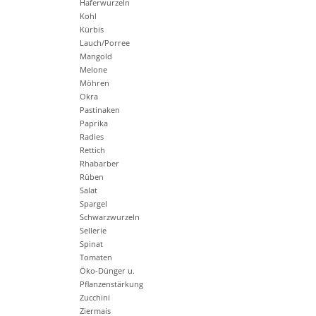
Haferwurzeln
Kohl
Kürbis
Lauch/Porree
Mangold
Melone
Möhren
Okra
Pastinaken
Paprika
Radies
Rettich
Rhabarber
Rüben
Salat
Spargel
Schwarzwurzeln
Sellerie
Spinat
Tomaten
Öko-Dünger u.
Pflanzenstärkung
Zucchini
Ziermais