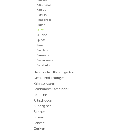
Pastinaken
Radies
Rettich
Rhabarber
Rüben
Salat
Sellerie
Spinat
Tomaten
Zucchini
Ziermais
Zuckermais
Zwiebeln
Historischer Klostergarten
Gemüsemischungen
Keimsprossen
Saatbänder/-scheiben/-
teppiche
Artischocken
Auberginen
Bohnen
Erbsen
Fenchel
Gurken