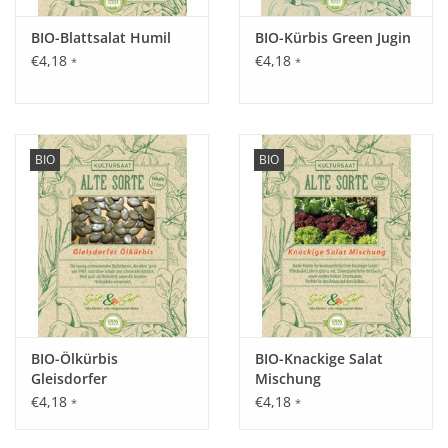
BIO-Blattsalat Humil
BIO-Kürbis Green Jugin
€4,18
€4,18
*
*
BIO
BIO
BIO-Ölkürbis
BIO-Knackige Salat
Gleisdorfer
Mischung
€4,18
€4,18
*
*