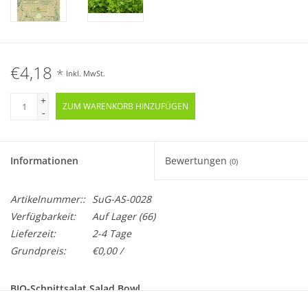
€4,18
*
Inkl. MwSt.
+
ZUM WARENKORB HINZUFÜGEN
-
Informationen
Bewertungen
(0)
Artikelnummer::
SuG-AS-0028
Verfügbarkeit:
Auf Lager
(66)
Lieferzeit:
2-4 Tage
Grundpreis:
€0,00 /
BIO-Schnittsalat Salad Bowl
Samenfest