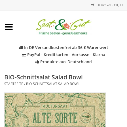
0 Artikel - €0,00
Startseite
Blumen
In DE Versandkostenfrei ab 36 € Warenwert
PayPal · Kreditkarten · Vorkasse · Klarna
Gemüse
Produkte aus Deutschland
Kräuter
BIO-Schnittsalat Salad Bowl
STARTSEITE
/
BIO-SCHNITTSALAT SALAD BOWL
BIO
Für Kinder
Geschenkideen