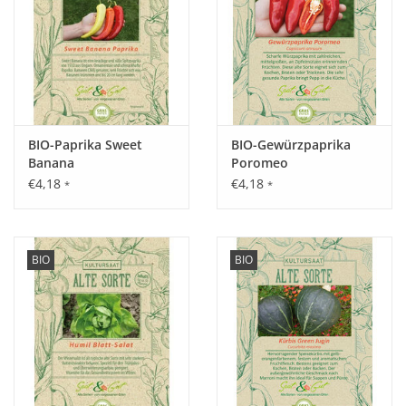
lockere, humusreiche Böden.
Ernte / Blüte:
Erstreckt sich von April bis Oktober.
BIO-Paprika Sweet
BIO-Gewürzpaprika
Banana
Poromeo
Verwendung:
€4,18
€4,18
*
*
Salate gehören zu den wichtigsten Gemüsearten weltweit. Sie
sind sehr vitaminreich und haben eine erfrischende und
anregende Wirkung.
BIO
BIO
Tipp:
Empfohlene Anbaupause - 3 Jahre.
Inhalt:
150 Korn