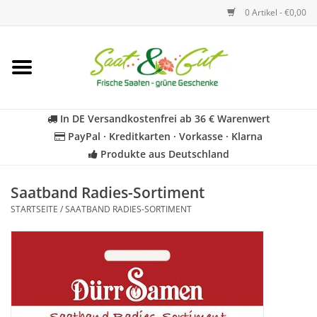
0 Artikel - €0,00
Startseite
Blumen
In DE Versandkostenfrei ab 36 € Warenwert
PayPal · Kreditkarten · Vorkasse · Klarna
Gemüse
Produkte aus Deutschland
Kräuter
Saatband Radies-Sortiment
STARTSEITE
/
SAATBAND RADIES-SORTIMENT
BIO
Für Kinder
Geschenkideen