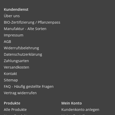
Kundendienst
Über uns
Kultur:
BIO-Zertifizierung / Pflanzenpass
Reihenabstand ca. 15–20cm, das Saatband gibt den
Manufaktur - Alte Sorten
optimalen Abstand in der Reihe bereits vor. Immer gut feucht
Impressum
halten.
AGB
Widerrufsbelehrung
Datenschutzerklärung
Zahlungsarten
Standort:
Versandkosten
Möglichst sonnig, im Hochsommer jedoch halbschattig.
Kontakt
Bevorzugt lockere, humusreiche Böden , die nicht
Sitemap
verschlämmen. Geringer Düngerbedarf, da Schwachzehrer.
FAQ - Häufig gestellte Fragen
Vertrag widerrufen
Produkte
Mein Konto
Alle Produkte
Kundenkonto anlegen
Verwendung: