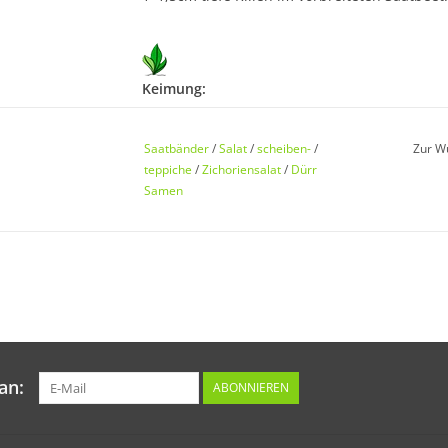
Keimung:
Recht schnell. nach 6–15 Tagen bei einer op
Auslegen vor dem Abdecken mit Erde für gut
Saatbänder
/
Salat
/
scheiben-
/
Zur W
teppiche
/
Zichoriensalat
/
Dürr
Samen
Kultur:
Reihenabstand ca. 30–35cm, das Saatband gib
vor. Immer gut feucht halten.
an:
Standort:
ABONNIEREN
Möglichst sonnig. Bevorzugt lockere, humusr
Nur sehr vorsichtig düngen, Salat ist sehr sa