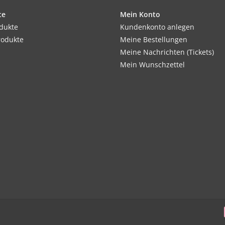
te
Mein Konto
odukte
Kundenkonto anlegen
rodukte
Meine Bestellungen
Verwendung:
Meine Nachrichten (Tickets)
Salate gehören zu den wichtigsten Gemüseart
Mein Wunschzettel
haben eine erfrischende und anregende Wir
Inhalt:
1 Saatband, 5m Länge