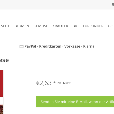
TSEITE
BLUMEN
GEMÜSE
KRÄUTER
BIO
FÜR KINDER
GE
PayPal · Kreditkarten · Vorkasse · Klarna
ese
€2,63
*
Inkl. MwSt.
Senden Sie mir eine E-Mail, wenn der Artik