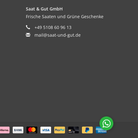
Saat & Gut GmbH
Frische Saaten und Grüne Geschenke
+49 5108 60 96 13
en weltweit. Sie sind sehr vitaminreich und
mail@saat-und-gut.de
kung.