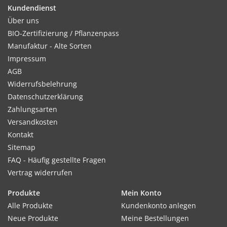
keimhemmend wirken.
Kundendienst
Über uns
BIO-Zertifizierung / Pflanzenpass
Manufaktur - Alte Sorten
Kultur:
Impressum
Reihenabstand 30 cm, in der Reihe 30cm. Bei Bedarf nach
AGB
dem Aufl aufen auf Abstand verziehen, Auspfl anzung nicht
Widerrufsbelehrung
zu tief.
Datenschutzerklärung
Zahlungsarten
Versandkosten
Kontakt
Standort:
Sitemap
Möglichst sonnig. Bevorzugt lockere, humusreiche Böden,
FAQ - Häufig gestellte Fragen
schwere Böden sind ungeeignet. Nur sehr vorsichtig düngen,
Vertrag widerrufen
Salat ist sehr salzempfi ndlich.
Produkte
Mein Konto
Alle Produkte
Kundenkonto anlegen
Ernte / Blüte:
Neue Produkte
Meine Bestellungen
Ernte sobald sich ein fester Kopf entwickelt hat.