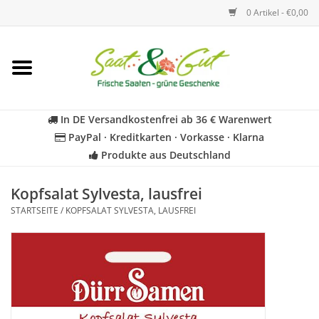
0 Artikel - €0,00
Startseite
Blumen
In DE Versandkostenfrei ab 36 € Warenwert
PayPal · Kreditkarten · Vorkasse · Klarna
Gemüse
Produkte aus Deutschland
Kräuter
Kopfsalat Sylvesta, lausfrei
STARTSEITE
/
KOPFSALAT SYLVESTA, LAUSFREI
BIO
Für Kinder
Geschenkideen