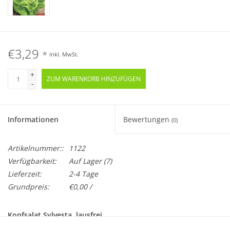
€3,29
*
Inkl. MwSt.
+
ZUM WARENKORB HINZUFÜGEN
-
Informationen
Bewertungen
(0)
Artikelnummer::
1122
Verfügbarkeit:
Auf Lager
(7)
Lieferzeit:
2-4 Tage
Grundpreis:
€0,00 /
Kopfsalat Sylvesta, lausfrei
Lactuca sativa