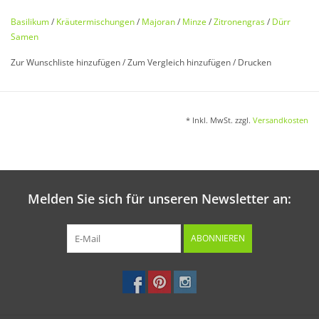
Sortiment mit vier verschiedenen Kräutersorten. Das
Basilikum
/
Kräutermischungen
/
Majoran
/
Minze
/
Zitronengras
/
Dürr
Sortiment besteht aus:
Mojito- und Hugominze
,
Samen
Zitronengras
,
Majoran
,
Basilikum Genoveser
.
Zur Wunschliste hinzufügen
/
Zum Vergleich hinzufügen
/
Drucken
Inhalt:
4 Keimschutzpackungen
* Inkl. MwSt. zzgl.
Versandkosten
Melden Sie sich für unseren Newsletter an:
ABONNIEREN