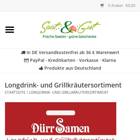
0 Artikel - €0,00
Startseite
Blumen
In DE Versandkostenfrei ab 36 € Warenwert
PayPal · Kreditkarten · Vorkasse · Klarna
Gemüse
Produkte aus Deutschland
Kräuter
Longdrink- und Grillkräutersortiment
STARTSEITE
/
LONGDRINK- UND GRILLKRÄUTERSORTIMENT
BIO
Für Kinder
Geschenkideen